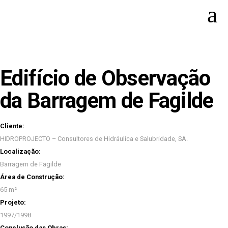
Edifício de Observação
da Barragem de Fagilde
Cliente:
HIDROPROJECTO – Consultores de Hidráulica e Salubridade, SA.
Localização:
Barragem de Fagilde
Área de Construção:
65 m²
Projeto:
1997/1998
Conclusão das Obras: