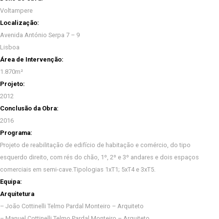
Voltampere
Localização:
Avenida António Serpa 7 – 9
Lisboa
Área de Intervenção:
1.870m²
Projeto:
2012
Conclusão da Obra:
2016
Programa:
Projeto de reabilitação de edifício de habitação e comércio, do tipo
esquerdo direito, com rés do chão, 1º, 2º e 3º andares e dois espaços
comerciais em semi-cave.Tipologias 1xT1; 5xT4 e 3xT5.
Equipa:
Arquitetura
– João Cottinelli Telmo Pardal Monteiro – Arquiteto
– Manuel Cottinelli Telmo Pardal Monteiro – Arquiteto