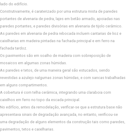
lado do edifício.
Construtivamente, é caraterizado por uma estrutura mista de paredes
portantes de alvenaria de pedra, lajes em betão armado, apoiadas nas
paredes portantes, e paredes divisórias em alvenaria de tijolo cerâmico.
As paredes em alvenaria de pedra rebocada incluem cantarias de lioz e
caixilharias em madeira pintadas na fachada principal e em ferro na
fachada tardoz.
Os pavimentos são em soalho de madeira com sobreposição de
mosaicos em algumas zonas húmidas.
As paredes e tetos, de uma maneira geral são estucados, sendo
revestidas a azulejo nalgumas zonas húmidas, e com sancas trabalhadas
em alguns compartimentos.
A cobertura é com telha cerâmica, integrando uma claraboia com
caixilhos em ferro no topo da escada principal.
No edifício, antes da remodelação, verificar-se que a estrutura base não
apresentava sinais de degradação avançada, no entanto, verificou-se
uma degradação de alguns elementos da construção tais como paredes,
pavimentos, tetos e caixilharias.