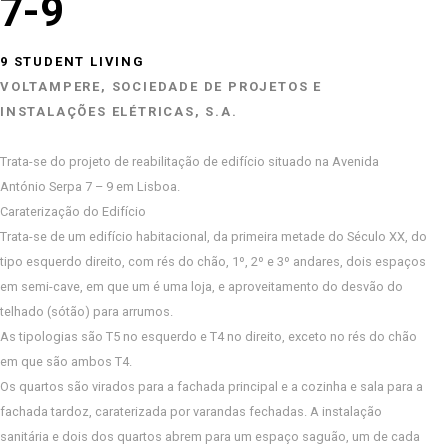
7-9
9 STUDENT LIVING
VOLTAMPERE, SOCIEDADE DE PROJETOS E
INSTALAÇÕES ELÉTRICAS, S.A.
Trata-se do projeto de reabilitação de edifício situado na Avenida
António Serpa 7 – 9 em Lisboa.
Caraterização do Edifício
Trata-se de um edifício habitacional, da primeira metade do Século XX, do
tipo esquerdo direito, com rés do chão, 1º, 2º e 3º andares, dois espaços
em semi-cave, em que um é uma loja, e aproveitamento do desvão do
telhado (sótão) para arrumos.
As tipologias são T5 no esquerdo e T4 no direito, exceto no rés do chão
em que são ambos T4.
Os quartos são virados para a fachada principal e a cozinha e sala para a
fachada tardoz, caraterizada por varandas fechadas. A instalação
sanitária e dois dos quartos abrem para um espaço saguão, um de cada