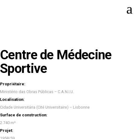
Centre de Médecine
Sportive
Propriétaire:
Ministério das Obras Públicas – C.A.N.I.U.
Localisation:
Cidade Universitária (Cité Universitaire) – Lisbonne
Surface de construction:
2.740 m²
Projet:
1958/59