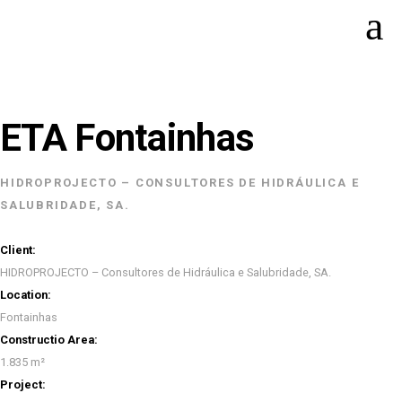
ETA Fontainhas
HIDROPROJECTO – CONSULTORES DE HIDRÁULICA E
SALUBRIDADE, SA.
Client:
HIDROPROJECTO – Consultores de Hidráulica e Salubridade, SA.
Location:
Fontainhas
Constructio Area:
1.835 m²
Project: