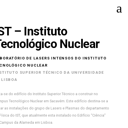
ST – Instituto
ecnológico Nuclear
BORATÓRIO DE LASERS INTENSOS DO INSTITUTO
CNOLÓGICO NUCLEAR
STITUTO SUPERIOR TÉCNICO DA UNIVERSIDADE
 LISBOA
ta-se do edifício do Instituto Superior Técnico a construir no
pus Tecnológico Nuclear em Sacavém. Este edifício destina-se a
jar as instalações do grupo de Lasers e Plasmas do departamento
Física do IST, que atualmente esta instalado no Edifício “Ciência”
Campus da Alameda em Lisboa.