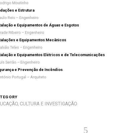
odrigo Moutinho
dações e Estrutura
aulo Reis – Engenheiro
talação e Equipamentos de Águas e Esgotos
rade Ribeiro – Engenheiro
talações e Equipamentos Mecânicos
alvão Teles – Engenheiro
talação e Equipamentos Elétricos e de Telecomunicações
uís Serrão – Engenheiro
urança e Prevenção de Incêndios
ntónio Portugal – Arquiteto
TEGORY
UCAÇÃO, CULTURA E INVESTIGAÇÃO