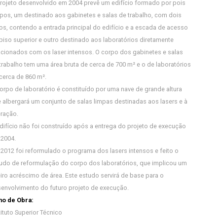
rojeto desenvolvido em 2004 prevê um edifício formado por pois
pos, um destinado aos gabinetes e salas de trabalho, com dois
os, contendo a entrada principal do edifício e a escada de acesso
piso superior e outro destinado aos laboratórios diretamente
acionados com os laser intensos. O corpo dos gabinetes e salas
trabalho tem uma área bruta de cerca de 700 m² e o de laboratórios
cerca de 860 m².
orpo de laboratório é constituído por uma nave de grande altura
 albergará um conjunto de salas limpas destinadas aos lasers e à
eração.
difício não foi construído após a entrega do projeto de execução
2004.
2012 foi reformulado o programa dos lasers intensos e feito o
udo de reformulação do corpo dos laboratórios, que implicou um
eiro acréscimo de área. Este estudo servirá de base para o
envolvimento do futuro projeto de execução.
o de Obra:
tituto Superior Técnico