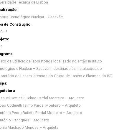
versidade Técnica de Lisboa
alização:
pus Tecnológico Nuclear – Sacavém
a de Construção:
60m²
jeto:
04
ograma:
jeto de Edifício de laboratórios localizado no então Instituto
nológico e Nuclear – Sacavém, destinado às instalações do
oratório de Lasers intensos do Grupo de Lasers e Plasmas do IST.
ipa:
uitetura
anuel Cottinelli Telmo Pardal Monteiro – Arquiteto
oão Cottinelli Telmo Pardal Monteiro – Arquiteto
ntónio Pedro Batista Pardal Monteiro – Arquiteto
ntónio Henriques – Arquiteto
ónia Machado Mendes – Arquiteta