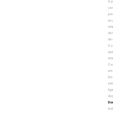
O p
cor
pis
ao 
rel
de 
de 
O c
que
int
O e
em 
Em 
est
lig
des
Don
Ins