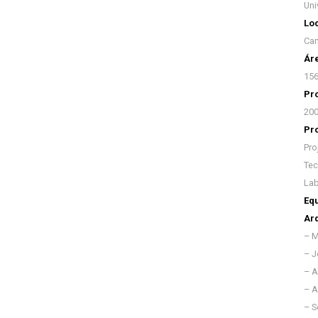
Uni
Loc
Cam
Áre
15
Pro
20
Pr
Pro
Tec
Lab
Equ
Arq
– M
– J
– A
– A
– S