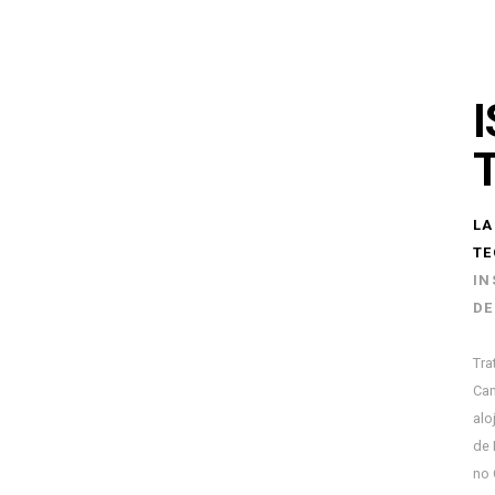
I
T
LA
TE
IN
DE
Tra
Cam
alo
de 
no 