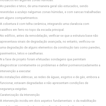
mosaicos em algumas zonas húmidas.
As paredes e tetos, de uma maneira geral são estucados, sendo
revestidas a azulejo nalgumas zonas húmidas, e com sancas trabalhadas
em alguns compartimentos.
A cobertura é com telha cerâmica, integrando uma claraboia com
caixilhos em ferro no topo da escada principal.
No edifício, antes da remodelação, verificar-se que a estrutura base não
apresentava sinais de degradação avançada, no entanto, verificou-se
uma degradação de alguns elementos da construção tais como paredes,
pavimentos, tetos e caixilharias.
N a fase de projeto foram efetuadas sondagens que permitam
diagnosticar corretamente os problemas e definir pormenorizadamente a
intervenção a executar.
As instalações elétricas, as redes de águas, esgotos e de gás, embora a
funcionar, estavam degradadas e não apresentam condições de
segurança exigidas.
Caraterização da Intervenção
A intervenção incidiu em dois aspetos fundamentais: o da reabilitação