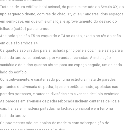
Trata-se de um edifício habitacional, da primeira metade do Século XX, do
tipo esquerdo direito, com rés do chão, 1º, 2º e 3º andares, dois espaços
em semi-cave, em que um é uma loja, e aproveitamento do desvão do
telhado (sótão) para arrumos.
As tipologias são T5 no esquerdo e T4 no direito, exceto no rés do chão
em que são ambos T4.
Os quartos são virados para a fachada principal e a cozinha e sala para a
fachada tardoz, caraterizada por varandas fechadas. A instalação
sanitária e dois dos quartos abrem para um espaço saguão, um de cada
lado do edifício.
Construtivamente, é caraterizado por uma estrutura mista de paredes
portantes de alvenaria de pedra, lajes em betão armado, apoiadas nas
paredes portantes, e paredes divisórias em alvenaria de tijolo cerâmico.
As paredes em alvenaria de pedra rebocada incluem cantarias de lioz e
caixilharias em madeira pintadas na fachada principal e em ferro na
fachada tardoz.
Os pavimentos são em soalho de madeira com sobreposição de