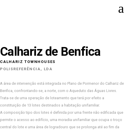
Calhariz de Benfica
CALHARIZ TOWNHOUSES
POLISREFERÊNCIA, LDA
A área de intervenção está integrada no Plano de Pormenor do Calhariz de
Benfica, confrontando-se, a norte, com o Aqueduto das Águas Livres.
Trata-se de uma operação de loteamento que terá por efeito a
constituição de 13 lotes destinados a habitação unifamiliar.
A composição tipo dos lotes é definida por uma frente não edificada que
permite o acesso ao edifício, uma moradia unifamiliar que ocupa o troço
central do lote e uma área de logradouro que se prolonga até ao fim da