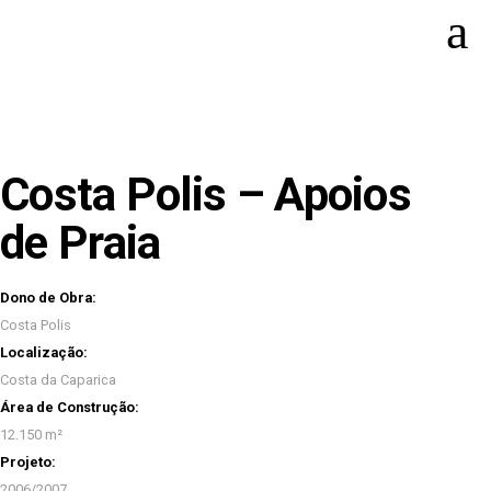
Costa Polis – Apoios
de Praia
Dono de Obra:
Costa Polis
Localização:
Costa da Caparica
Área de Construção:
12.150 m²
Projeto:
2006/2007