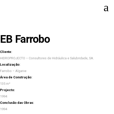
EB Farrobo
Cliente:
HIDROPROJECTO – Consultores de Hidráulica e Salubridade, SA.
Localização:
Farrobo – Algarve
Área de Construção:
135 m²
Projecto:
1994
Conclusão das Obras:
1994