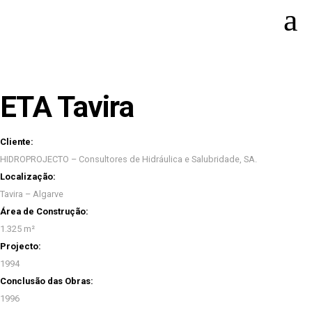
ETA Tavira
Cliente:
HIDROPROJECTO – Consultores de Hidráulica e Salubridade, SA.
Localização:
Tavira – Algarve
Área de Construção:
1.325 m²
Projecto:
1994
Conclusão das Obras:
1996