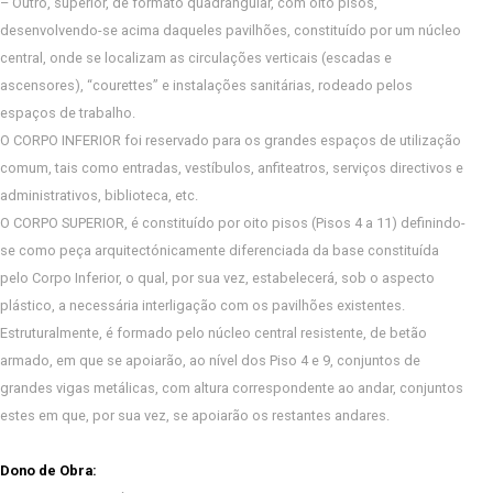
– Outro, superior, de formato quadrangular, com oito pisos,
desenvolvendo-se acima daqueles pavilhões, constituído por um núcleo
central, onde se localizam as circulações verticais (escadas e
ascensores), “courettes” e instalações sanitárias, rodeado pelos
espaços de trabalho.
O CORPO INFERIOR foi reservado para os grandes espaços de utilização
comum, tais como entradas, vestíbulos, anfiteatros, serviços directivos e
administrativos, biblioteca, etc.
O CORPO SUPERIOR, é constituído por oito pisos (Pisos 4 a 11) definindo-
se como peça arquitectónicamente diferenciada da base constituída
pelo Corpo Inferior, o qual, por sua vez, estabelecerá, sob o aspecto
plástico, a necessária interligação com os pavilhões existentes.
Estruturalmente, é formado pelo núcleo central resistente, de betão
armado, em que se apoiarão, ao nível dos Piso 4 e 9, conjuntos de
grandes vigas metálicas, com altura correspondente ao andar, conjuntos
estes em que, por sua vez, se apoiarão os restantes andares.
Dono de Obra: