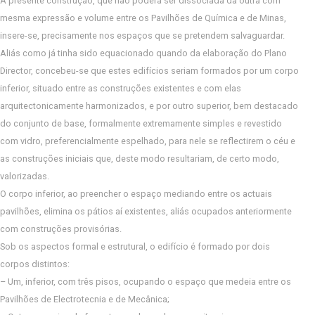
A presente construção, que não poderá ser dissociada da outra com
mesma expressão e volume entre os Pavilhões de Química e de Minas,
insere-se, precisamente nos espaços que se pretendem salvaguardar.
Aliás como já tinha sido equacionado quando da elaboração do Plano
Director, concebeu-se que estes edifícios seriam formados por um corpo
inferior, situado entre as construções existentes e com elas
arquitectonicamente harmonizados, e por outro superior, bem destacado
do conjunto de base, formalmente extremamente simples e revestido
com vidro, preferencialmente espelhado, para nele se reflectirem o céu e
as construções iniciais que, deste modo resultariam, de certo modo,
valorizadas.
O corpo inferior, ao preencher o espaço mediando entre os actuais
pavilhões, elimina os pátios aí existentes, aliás ocupados anteriormente
com construções provisórias.
Sob os aspectos formal e estrutural, o edifício é formado por dois
corpos distintos:
– Um, inferior, com três pisos, ocupando o espaço que medeia entre os
Pavilhões de Electrotecnia e de Mecânica;