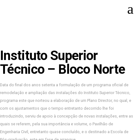
Instituto Superior
Técnico – Bloco Norte
Data do final dos anos setenta a formulação de um programa oficial de
remodelação e ampliação das instalações do Instituto Superior Técnico,
programa este que norteou a elaboração de um Plano Director, no qual, e
com os ajustamentos que o tempo entretanto decorrido lhe foi
introduzindo, serviu de apoio à concepção de novas instalações, entre as
quais se referem, pela sua importância e volume, o Pavilhão de
Engenharia Civil, entretanto quase concluído, e o destinado a Escola de
Pós-graduação, este em fase de arranque.