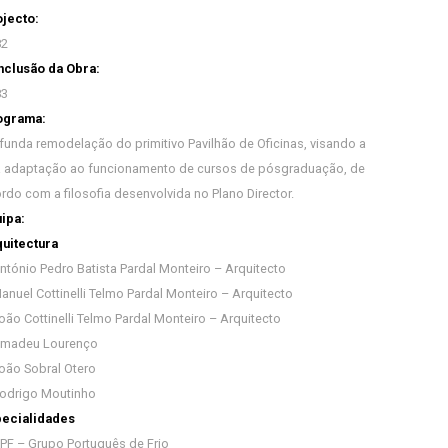
jecto:
82
clusão da Obra:
83
ograma:
funda remodelação do primitivo Pavilhão de Oficinas, visando a
 adaptação ao funcionamento de cursos de pósgraduação, de
rdo com a filosofia desenvolvida no Plano Director.
ipa:
uitectura
ntónio Pedro Batista Pardal Monteiro – Arquitecto
anuel Cottinelli Telmo Pardal Monteiro – Arquitecto
oão Cottinelli Telmo Pardal Monteiro – Arquitecto
Amadeu Lourenço
oão Sobral Otero
odrigo Moutinho
ecialidades
PF – Grupo Português de Frio