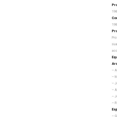
Pro
19
Con
19
Pr
Pro
sua
aco
Equ
Arq
– A
– M
– J
– 
– J
– R
Esp
– G