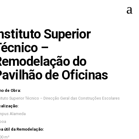
nstituto Superior
écnico –
Remodelação do
avilhão de Oficinas
o de Obra:
tituto Superior Técnico – Direcção Geral das Construções Escolares
alização:
mpus Alameda
boa
a útil da Remodelação:
00 m²