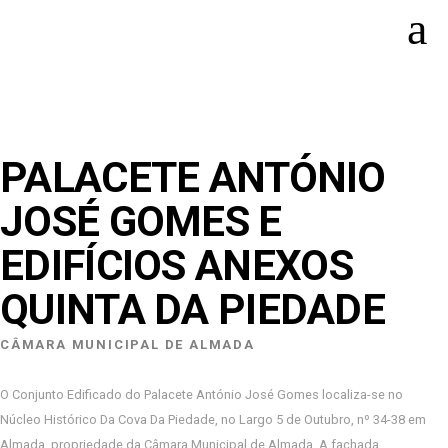
PALACETE ANTÓNIO
JOSÉ GOMES E
EDIFÍCIOS ANEXOS
QUINTA DA PIEDADE
CÂMARA MUNICIPAL DE ALMADA
O Conjunto Edificado do Palacete António José Gomes localiza-se no
Núcleo Histórico Da Cova Da Piedade, no Largo 5 de Outubro, nº 34-38 em
Almada, propriedade da Câmara Municipal de Almada. A fachada