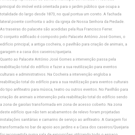
principal do imóvel está orientada para o jardim público que ocupa a
totalidade do largo desde 1873, no qual pontua um coreto. A fachada
lateral poente confronta o adro da igreja de Nossa Senhora da Piedade.
As traseiras do palacete são acedidas pela Rua Francisco Ferrer.
O conjunto edificado é composto pelo Palacete António José Gomes, o
edifício principal, a antiga cocheira, o pavilhão para criação de animais, a
garagem e a casa dos caseiros/queijaria.
Quanto ao Palacete António José Gomes a intervenção passa pela
reabilitação total do edifício e fazer a sua reutilização para eventos
culturais e administrativos. Na Cocheira a intervenção engloba a
reabilitação total do edifício para a sua reutilização para eventos culturais
do tipo anfiteatro para música, teatro ou outros eventos. No Pavilhão para
criação de animais a intervenção pela reabilitação total do edifício sendo
a zona de gaiolas transformada em zona de acesso coberto. Na zona
deste edifício que não tem acabamentos de relevo foram projetadas
instalações sanitárias e camarins de serviço ao anfiteatro. A Garagem foi
transformada no bar de apoio aos jardins e a Casa dos caseiros/Queijaria
foi reconvertida numa sala de exposições utilizando todo o espaço