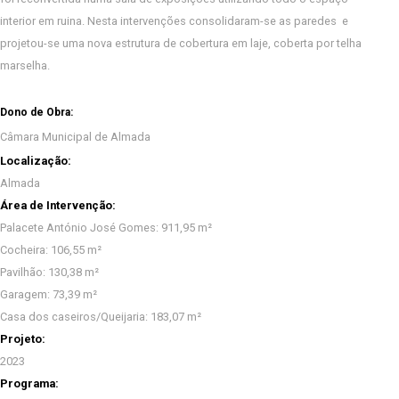
interior em ruina. Nesta intervenções consolidaram-se as paredes e
projetou-se uma nova estrutura de cobertura em laje, coberta por telha
marselha.
Dono de Obra:
Câmara Municipal de Almada
Localização:
Almada
Área de Intervenção:
Palacete António José Gomes: 911,95 m²
Cocheira: 106,55 m²
Pavilhão: 130,38 m²
Garagem: 73,39 m²
Casa dos caseiros/Queijaria: 183,07 m²
Projeto:
2023
Programa: