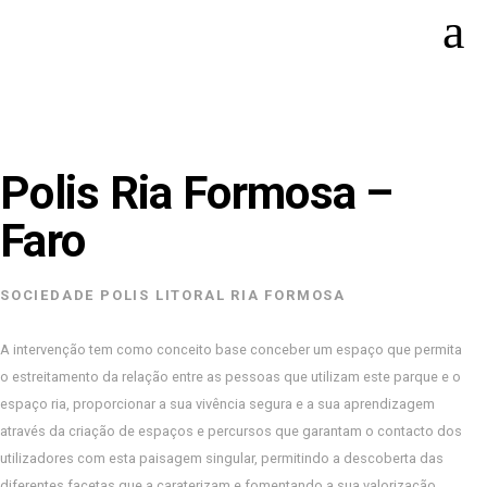
Polis Ria Formosa –
Faro
SOCIEDADE POLIS LITORAL RIA FORMOSA
A intervenção tem como conceito base conceber um espaço que permita
o estreitamento da relação entre as pessoas que utilizam este parque e o
espaço ria, proporcionar a sua vivência segura e a sua aprendizagem
através da criação de espaços e percursos que garantam o contacto dos
utilizadores com esta paisagem singular, permitindo a descoberta das
diferentes facetas que a caraterizam e fomentando a sua valorização