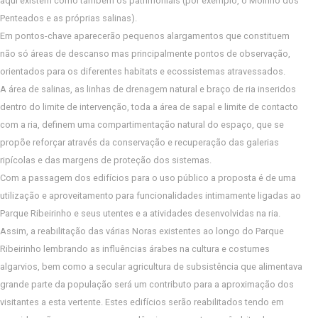
aqui existem como também os patrimoniais (por exemplo, o Moinho dos
Penteados e as próprias salinas).
Em pontos-chave aparecerão pequenos alargamentos que constituem
não só áreas de descanso mas principalmente pontos de observação,
orientados para os diferentes habitats e ecossistemas atravessados.
A área de salinas, as linhas de drenagem natural e braço de ria inseridos
dentro do limite de intervenção, toda a área de sapal e limite de contacto
com a ria, definem uma compartimentação natural do espaço, que se
propõe reforçar através da conservação e recuperação das galerias
ripícolas e das margens de proteção dos sistemas.
Com a passagem dos edifícios para o uso público a proposta é de uma
utilização e aproveitamento para funcionalidades intimamente ligadas ao
Parque Ribeirinho e seus utentes e a atividades desenvolvidas na ria.
Assim, a reabilitação das várias Noras existentes ao longo do Parque
Ribeirinho lembrando as influências árabes na cultura e costumes
algarvios, bem como a secular agricultura de subsistência que alimentava
grande parte da população será um contributo para a aproximação dos
visitantes a esta vertente. Estes edifícios serão reabilitados tendo em