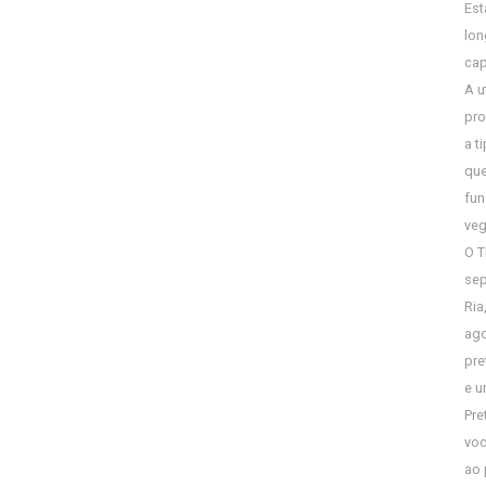
Est
lon
cap
A u
pro
a t
que
fun
veg
O T
sep
Ria
ago
pre
e u
Pre
voc
ao 