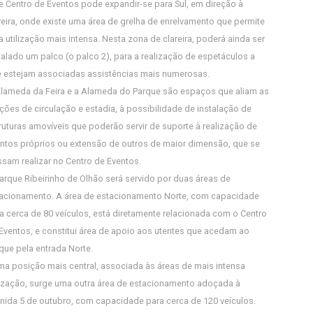
e Centro de Eventos pode expandir-se para Sul, em direção à
reira, onde existe uma área de grelha de enrelvamento que permite
 utilização mais intensa. Nesta zona de clareira, poderá ainda ser
talado um palco (o palco 2), para a realização de espetáculos a
 estejam associadas assistências mais numerosas.
lameda da Feira e a Alameda do Parque são espaços que aliam as
ções de circulação e estadia, à possibilidade de instalação de
ruturas amovíveis que poderão servir de suporte à realização de
ntos próprios ou extensão de outros de maior dimensão, que se
sam realizar no Centro de Eventos.
arque Ribeirinho de Olhão será servido por duas áreas de
acionamento. A área de estacionamento Norte, com capacidade
a cerca de 80 veículos, está diretamente relacionada com o Centro
Eventos, e constitui área de apoio aos utentes que acedam ao
que pela entrada Norte.
a posição mais central, associada às áreas de mais intensa
lização, surge uma outra área de estacionamento adoçada à
nida 5 de outubro, com capacidade para cerca de 120 veículos.