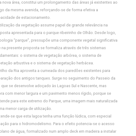
a nova área, constitui um prolongamento das áreas já existentes ao
go da mesma avenida, reforçando-se de forma efetiva a
acidade de estacionamento.
tilização da vegetação assume papel de grande relevância na
posta apresentada para o parque ribeirinho de Olhão. Desde logo,
ipologia “parque”, pressupõe uma componente vegetal significativa
 na presente proposta se formaliza através de três sistemas
damentais: o sistema de vegetação arbórea, o sistema de
etação arbustiva e o sistema de vegetação herbácea.
rilho da Ria aproveita a cumeada dos paredões existentes para
aração dos antigos tanques. Surge no seguimento do Passeio da
, que se desenvolve adoçado às Lagoas Sul e Nascente, mas
ra com menor largura e um pavimento menos rígido, porque se
tende para este extremo do Parque, uma imagem mais naturalizada
ma menor carga de utilização.
tende-se que esta lagoa tenha uma função lúdica, com especial
ação para o hidromodelismo. Para o efeito potencia-se o acesso
plano de água, formalizado num amplo deck em madeira a instalar