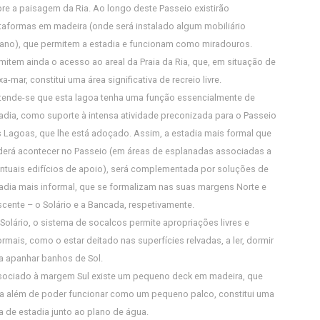
re a paisagem da Ria. Ao longo deste Passeio existirão
taformas em madeira (onde será instalado algum mobiliário
ano), que permitem a estadia e funcionam como miradouros.
mitem ainda o acesso ao areal da Praia da Ria, que, em situação de
xa-mar, constitui uma área significativa de recreio livre.
tende-se que esta lagoa tenha uma função essencialmente de
adia, como suporte à intensa atividade preconizada para o Passeio
 Lagoas, que lhe está adoçado. Assim, a estadia mais formal que
erá acontecer no Passeio (em áreas de esplanadas associadas a
ntuais edifícios de apoio), será complementada por soluções de
adia mais informal, que se formalizam nas suas margens Norte e
cente – o Solário e a Bancada, respetivamente.
Solário, o sistema de socalcos permite apropriações livres e
ormais, como o estar deitado nas superfícies relvadas, a ler, dormir
a apanhar banhos de Sol.
ociado à margem Sul existe um pequeno deck em madeira, que
a além de poder funcionar como um pequeno palco, constitui uma
a de estadia junto ao plano de água.