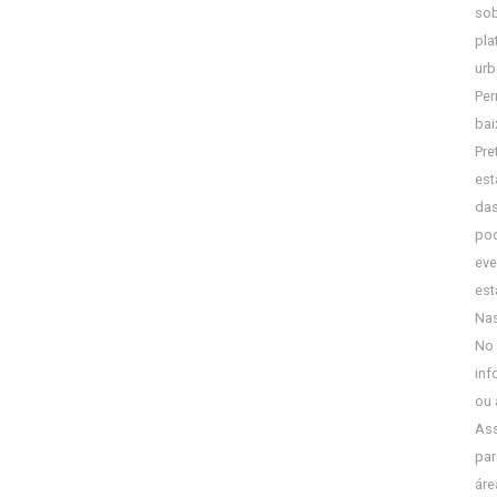
sob
pla
urb
Per
bai
Pre
est
das
pod
eve
est
Nas
No 
inf
ou 
Ass
par
áre