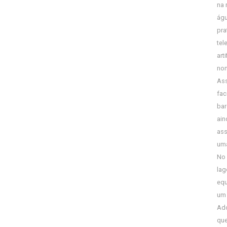
na 
águ
pra
tel
art
nom
Ass
fac
bar
ain
ass
uma
No 
lag
equ
um 
Ado
que