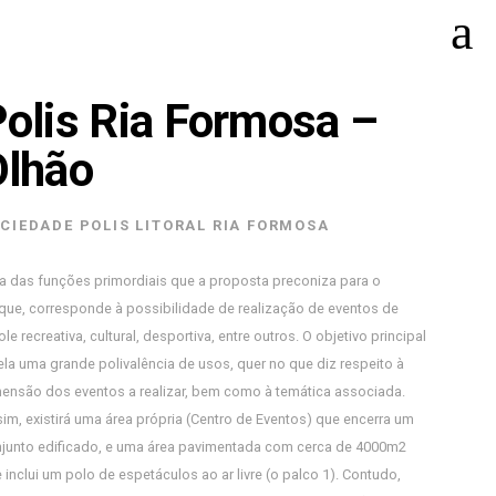
olis Ria Formosa –
Olhão
CIEDADE POLIS LITORAL RIA FORMOSA
 das funções primordiais que a proposta preconiza para o
que, corresponde à possibilidade de realização de eventos de
ole recreativa, cultural, desportiva, entre outros. O objetivo principal
ela uma grande polivalência de usos, quer no que diz respeito à
ensão dos eventos a realizar, bem como à temática associada.
im, existirá uma área própria (Centro de Eventos) que encerra um
junto edificado, e uma área pavimentada com cerca de 4000m2
 inclui um polo de espetáculos ao ar livre (o palco 1). Contudo,