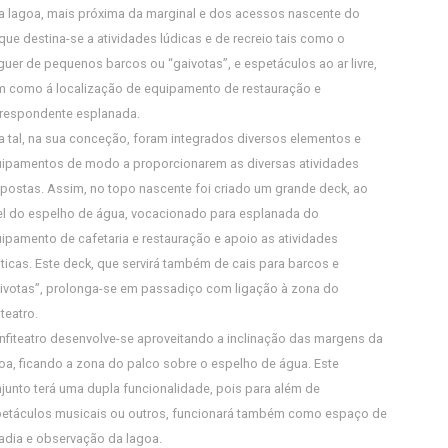
a lagoa, mais próxima da marginal e dos acessos nascente do
que destina-se a atividades lúdicas e de recreio tais como o
guer de pequenos barcos ou “gaivotas”, e espetáculos ao ar livre,
 como á localização de equipamento de restauração e
respondente esplanada.
a tal, na sua conceção, foram integrados diversos elementos e
ipamentos de modo a proporcionarem as diversas atividades
postas. Assim, no topo nascente foi criado um grande deck, ao
el do espelho de água, vocacionado para esplanada do
ipamento de cafetaria e restauração e apoio as atividades
ticas. Este deck, que servirá também de cais para barcos e
ivotas”, prolonga-se em passadiço com ligação à zona do
iteatro.
nfiteatro desenvolve-se aproveitando a inclinação das margens da
oa, ficando a zona do palco sobre o espelho de água. Este
junto terá uma dupla funcionalidade, pois para além de
etáculos musicais ou outros, funcionará também como espaço de
adia e observação da lagoa.