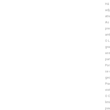
Há 
adj
ati
As 
pre
amb
O L
gra
ass
pan
Por
se 
geo
Pra
vis
O C
lim
pav