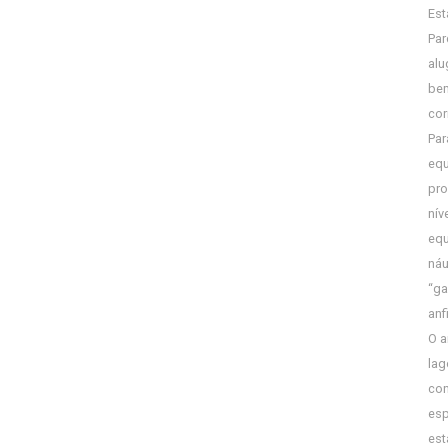
Est
Par
alu
bem
cor
Par
equ
pro
nív
equ
náu
“ga
anf
O a
lag
con
esp
est