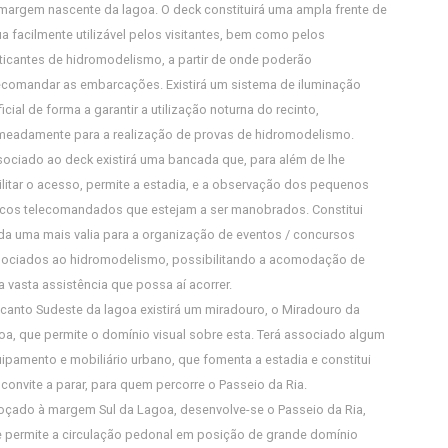
margem nascente da lagoa. O deck constituirá uma ampla frente de
a facilmente utilizável pelos visitantes, bem como pelos
ticantes de hidromodelismo, a partir de onde poderão
ecomandar as embarcações. Existirá um sistema de iluminação
ificial de forma a garantir a utilização noturna do recinto,
eadamente para a realização de provas de hidromodelismo.
ociado ao deck existirá uma bancada que, para além de lhe
ilitar o acesso, permite a estadia, e a observação dos pequenos
cos telecomandados que estejam a ser manobrados. Constitui
da uma mais valia para a organização de eventos / concursos
ociados ao hidromodelismo, possibilitando a acomodação de
 vasta assistência que possa aí acorrer.
canto Sudeste da lagoa existirá um miradouro, o Miradouro da
oa, que permite o domínio visual sobre esta. Terá associado algum
ipamento e mobiliário urbano, que fomenta a estadia e constitui
convite a parar, para quem percorre o Passeio da Ria.
çado à margem Sul da Lagoa, desenvolve-se o Passeio da Ria,
 permite a circulação pedonal em posição de grande domínio