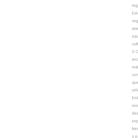
reg
Est
veg
ala
equ
cul
O C
enc
rea
con
que
ref
Emb
rec
des
esp
Nes
o p