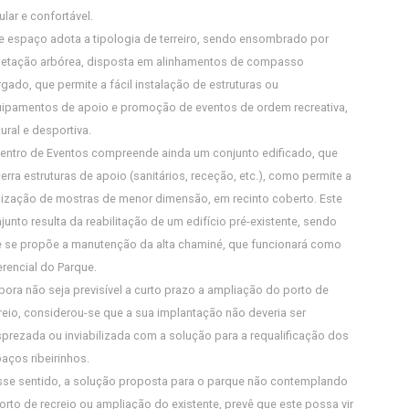
ular e confortável.
e espaço adota a tipologia de terreiro, sendo ensombrado por
etação arbórea, disposta em alinhamentos de compasso
rgado, que permite a fácil instalação de estruturas ou
ipamentos de apoio e promoção de eventos de ordem recreativa,
tural e desportiva.
entro de Eventos compreende ainda um conjunto edificado, que
erra estruturas de apoio (sanitários, receção, etc.), como permite a
lização de mostras de menor dimensão, em recinto coberto. Este
junto resulta da reabilitação de um edifício pré-existente, sendo
 se propõe a manutenção da alta chaminé, que funcionará como
erencial do Parque.
ora não seja previsível a curto prazo a ampliação do porto de
reio, considerou-se que a sua implantação não deveria ser
prezada ou inviabilizada com a solução para a requalificação dos
aços ribeirinhos.
se sentido, a solução proposta para o parque não contemplando
orto de recreio ou ampliação do existente, prevê que este possa vir