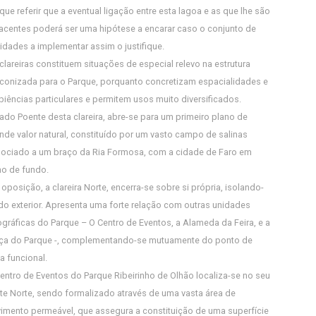
que referir que a eventual ligação entre esta lagoa e as que lhe são
acentes poderá ser uma hipótese a encarar caso o conjunto de
vidades a implementar assim o justifique.
clareiras constituem situações de especial relevo na estrutura
conizada para o Parque, porquanto concretizam espacialidades e
iências particulares e permitem usos muito diversificados.
ado Poente desta clareira, abre-se para um primeiro plano de
nde valor natural, constituído por um vasto campo de salinas
ociado a um braço da Ria Formosa, com a cidade de Faro em
o de fundo.
 oposição, a clareira Norte, encerra-se sobre si própria, isolando-
do exterior. Apresenta uma forte relação com outras unidades
gráficas do Parque – O Centro de Eventos, a Alameda da Feira, e a
ça do Parque -, complementando-se mutuamente do ponto de
ta funcional.
entro de Eventos do Parque Ribeirinho de Olhão localiza-se no seu
ite Norte, sendo formalizado através de uma vasta área de
imento permeável, que assegura a constituição de uma superfície