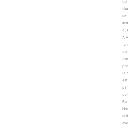
est
cla
uma
ins
que
A A
fun
est
eve
pos
O P
est
par
de 
Par
Num
uti
ave