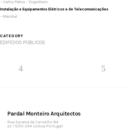
– Carlos Palma – Engenheiro
Instalação e Equipamentos Elétricos e de Telecomunicações
– Marobal
CATEGORY
EDIFÍCIOS PÚBLICOS
Pardal Monteiro Arquitectos
Rua Saraiva de Carvalho 84
pt. 1 1250-244 Lisboa Portugal