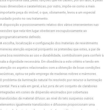
Esta importante sala, pelas funções que lhe cabem, por um lado, e pelas
suas dimensões e caraterísticas, por outro, impõe-se como a mais
importante peça do imóvel, o que, obviamente, levou a um especial
cuidado posto no seu tratamento.
A disposição e posicionamento relativo dos vários intervenientes nas
sessões que nela têm lugar obedecem escrupulosamente ao
programaticamente definido.
A escolha, localização e configuração dos materiais de revestimento
mereceu atenção especial porquanto se pretendeu que estes, a par de
uma boa resistência ao uso e durabilidade, contribuíssem para conferir à
sala a dignidade necessária. Em obediência a este critério e tendo em
atenção os aspetos relacionados com a obtenção de boas condições
acústicas, optou-se pelo emprego de madeiras nobres e mármores.
O problema da iluminação natural foi resolvido por recurso a iluminação
zenital. Para a sala em geral, a luz jorra de um conjunto de claraboias
integradas em cones de dispersão encimados por coberturas
translúcidas de material difusor; ao nível do teto suspenso outros
elementos igualmente translúcidos e difusores proporcionam uma