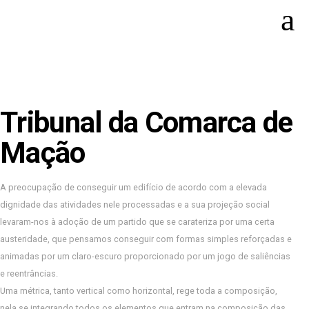
Tribunal da Comarca de
Mação
A preocupação de conseguir um edifício de acordo com a elevada
dignidade das atividades nele processadas e a sua projeção social
levaram-nos à adoção de um partido que se carateriza por uma certa
austeridade, que pensamos conseguir com formas simples reforçadas e
animadas por um claro-escuro proporcionado por um jogo de saliências
e reentrâncias.
Uma métrica, tanto vertical como horizontal, rege toda a composição,
nela se integrando todos os elementos que entram na composição das