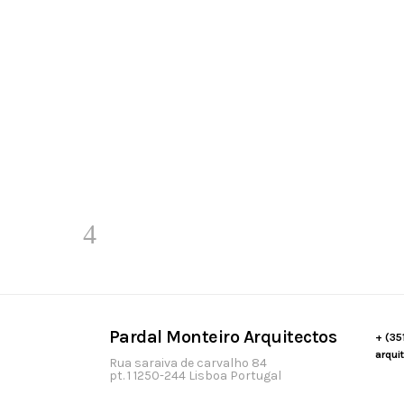
Pardal Monteiro Arquitectos
+ (35
arqui
Rua saraiva de carvalho 84
pt. 1 1250-244 Lisboa Portugal