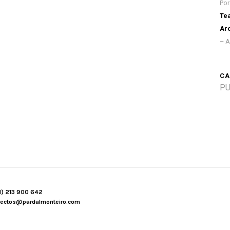
Por
Te
Arc
– A
CA
PU
1) 213 900 642
tectos@pardalmonteiro.com