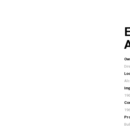
E
A
Ow
Dir
Loc
Alc
Imp
19
Con
19
Pr
Bui