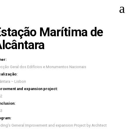
stação Marítima de
lcântara
ner:
ecção Geral dos Edifícios e Monumentos Nacionais
alização:
ântara – Lisbon
rovment and expansion project:
62
clusion:
63
ogram:
lding’s General Improvement and expansion Project by Architect