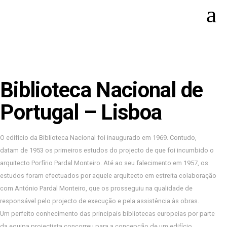
Biblioteca Nacional de
Portugal – Lisboa
O edifício da Biblioteca Nacional foi inaugurado em 1969. Contudo,
datam de 1953 os primeiros estudos do projecto de que foi incumbido o
arquitecto Porfírio Pardal Monteiro. Até ao seu falecimento em 1957, os
estudos foram efectuados por aquele arquitecto em estreita colaboração
com António Pardal Monteiro, que os prosseguiu na qualidade de
responsável pelo projecto de execução e pela assistência às obras.
Um perfeito conhecimento das principais bibliotecas europeias por parte
da equipa projectista concorreu para a concepção de um edifício